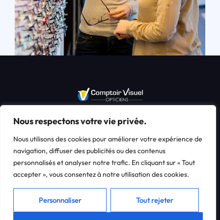
Nous respectons votre vie privée.
Équipements optiques, lentilles de contact, solaires, bilan visuel, tables
de téléophtalmologie
Nous utilisons des cookies pour améliorer votre expérience de
navigation, diffuser des publicités ou des contenus
personnalisés et analyser notre trafic. En cliquant sur « Tout
Copyright © 2026 Comptoir Visuel | Mutuelle Familiale des Oeuvres
accepter », vous consentez à notre utilisation des cookies.
Sociales. Création
Studio Limonade
.
Actualités
Contact
Aide & FAQ
Mentions légales
Confidentialité
Personnaliser
Tout rejeter